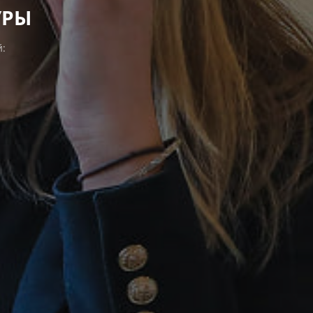
УРЫ
: