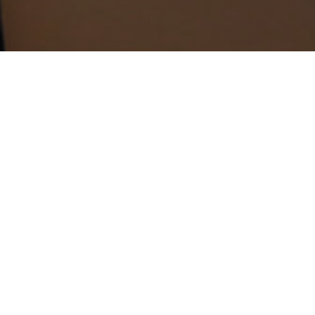
70–80%
ибератак и финансовых потерь на 70–80% за счёт интеграции т
озируемой и контролируемой средой, а не полем для угроз.